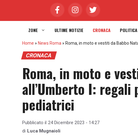
Vai
al
contenuto
ZONE
ULTIME NOTIZIE
CRONACA
POLITICA
Home
»
News Roma
»
Roma, in moto e vestiti da Babbo Natale
CRONACA
Roma, in moto e vest
all’Umberto I: regali 
pediatrici
Pubblicato il
24 Dicembre 2023 - 14:27
di
Luca Mugnaioli