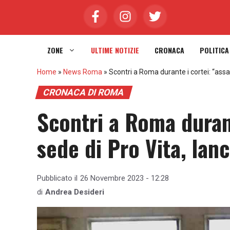
Vai
al
contenuto
ZONE
ULTIME NOTIZIE
CRONACA
POLITICA
Home
»
News Roma
»
Scontri a Roma durante i cortei: “assal
CRONACA DI ROMA
Scontri a Roma durant
sede di Pro Vita, lan
Pubblicato il
26 Novembre 2023 - 12:28
di
Andrea Desideri