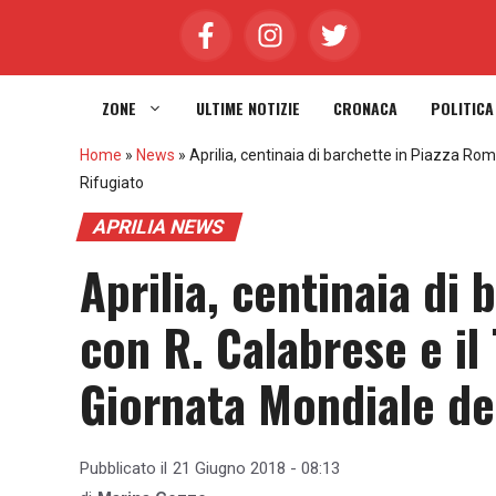
Vai
al
contenuto
ZONE
ULTIME NOTIZIE
CRONACA
POLITICA
Home
»
News
»
Aprilia, centinaia di barchette in Piazza Rom
Rifugiato
APRILIA NEWS
Aprilia, centinaia di
con R. Calabrese e il 
Giornata Mondiale de
Pubblicato il
21 Giugno 2018 - 08:13