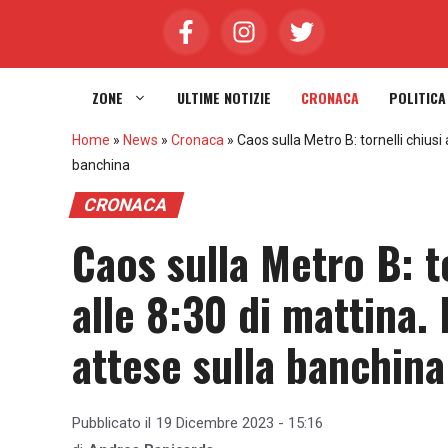
Vai
al
contenuto
ZONE
ULTIME NOTIZIE
CRONACA
POLITICA
Home
»
News
»
Cronaca
»
Caos sulla Metro B: tornelli chiusi
banchina
CRONACA
Caos sulla Metro B: to
alle 8:30 di mattina.
attese sulla banchina
Pubblicato il
19 Dicembre 2023 - 15:16