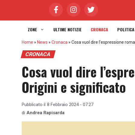
Vai
al
contenuto
ZONE
ULTIME NOTIZIE
CRONACA
POLITICA
Home
»
News
»
Cronaca
»
Cosa vuol dire l’espressione roman
CRONACA
Cosa vuol dire l’esp
Origini e significato
Pubblicato il
8 Febbraio 2024 - 07:27
di
Andrea Rapisarda