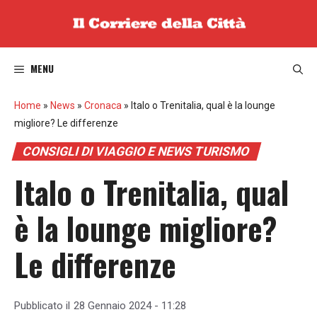
Vai
al
contenuto
MENU
Home
»
News
»
Cronaca
»
Italo o Trenitalia, qual è la lounge
migliore? Le differenze
CONSIGLI DI VIAGGIO E NEWS TURISMO
Italo o Trenitalia, qual
è la lounge migliore?
Le differenze
Pubblicato il
28 Gennaio 2024 - 11:28