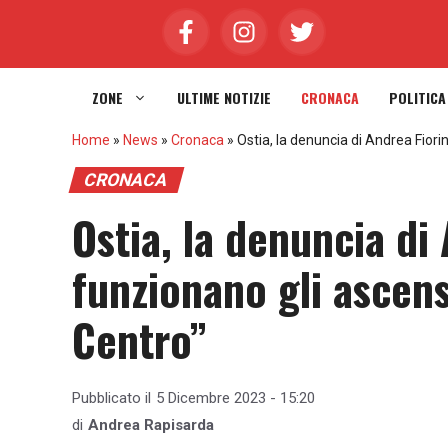
Vai
al
contenuto
ZONE
ULTIME NOTIZIE
CRONACA
POLITICA
Home
»
News
»
Cronaca
»
Ostia, la denuncia di Andrea Fiorin
CRONACA
Ostia, la denuncia di
funzionano gli ascens
Centro”
Pubblicato il
5 Dicembre 2023 - 15:20
di
Andrea Rapisarda