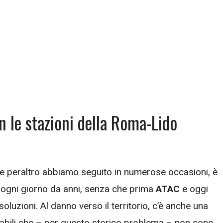
n le stazioni della Roma-Lido
he peraltro abbiamo seguito in numerose occasioni, è
 ogni giorno da anni, senza che prima
ATAC
e oggi
luzioni. Al danno verso il territorio, c’è anche una
sabili che – per questo storico problema – non sono