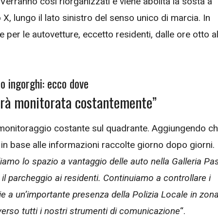
 Verranno così riorganizzati e viene abolita la sosta a
, lungo il lato sinistro del senso unico di marcia. In
e per le autovetture, eccetto residenti, dalle ore otto al
no ingorghi: ecco dove
sarà monitorata costantemente”
n monitoraggio costante sul quadrante. Aggiungendo c
in base alle informazioni raccolte giorno dopo giorni.
amo lo spazio a vantaggio delle auto nella Galleria Pa
o il parcheggio ai residenti. Continuiamo a controllare i
azie a un’importante presenza della Polizia Locale in zon
erso tutti i nostri strumenti di comunicazione
“.