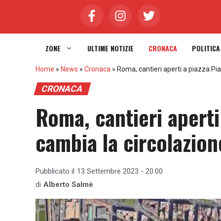
Vai
al
contenuto
ZONE
ULTIME NOTIZIE
CRONACA
POLITICA
Home
»
News
»
Cronaca
»
Roma, cantieri aperti a piazza Pi
CRONACA
Roma, cantieri aperti
cambia la circolazion
Pubblicato il
13 Settembre 2023 - 20:00
di
Alberto Salmè