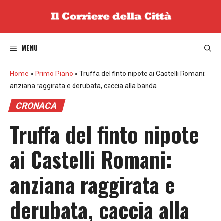
Vai
al
contenuto
MENU
Home
»
Primo Piano
»
Truffa del finto nipote ai Castelli Romani:
anziana raggirata e derubata, caccia alla banda
CRONACA
Truffa del finto nipote
ai Castelli Romani:
anziana raggirata e
derubata, caccia alla