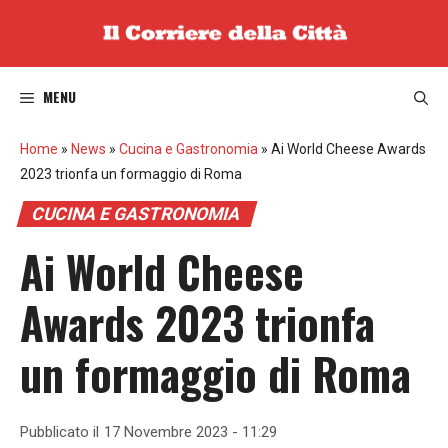
Vai
al
contenuto
MENU
Home
»
News
»
Cucina e Gastronomia
»
Ai World Cheese Awards
2023 trionfa un formaggio di Roma
CUCINA E GASTRONOMIA
Ai World Cheese
Awards 2023 trionfa
un formaggio di Roma
Pubblicato il
17 Novembre 2023 - 11:29