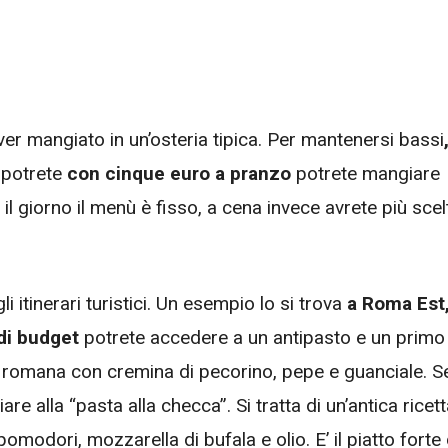
ver mangiato in un’osteria tipica. Per mantenersi bassi
, potrete
con cinque euro a pranzo
potrete mangiare
il giorno il menù è fisso, a cena invece avrete più scel
i itinerari turistici. Un esempio lo si trova
a Roma Est
 di budget
potrete accedere a un antipasto e un primo
etta romana con cremina di pecorino, pepe e guanciale. S
are alla “pasta alla checca”. Si tratta di un’antica ricet
odori, mozzarella di bufala e olio. E’ il piatto forte 