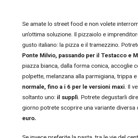
Se amate lo street food e non volete interromp
un’ottima soluzione. Il pizzaiolo e imprendito
gusto italiano: la pizza e il tramezzino. Potre
Ponte Milvio, passando per il Testacco e M
piazza bianca, dalla forma conica, accoglie co
polpette, melanzana alla parmigiana, trippa e m
normale, fino a i 6 per le versioni maxi
. Il 
soltanto uno:
il supplì
. Potrete degustarli di
giorno potrete scoprire una variante diversa d
euro.
Se invece preferite la pasta, tra le vie del cen