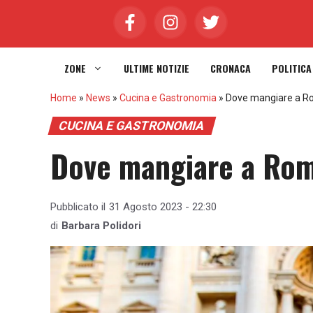
Vai
al
contenuto
ZONE
ULTIME NOTIZIE
CRONACA
POLITICA
Home
»
News
»
Cucina e Gastronomia
»
Dove mangiare a R
CUCINA E GASTRONOMIA
Dove mangiare a Rom
Pubblicato il
31 Agosto 2023 - 22:30
di
Barbara Polidori