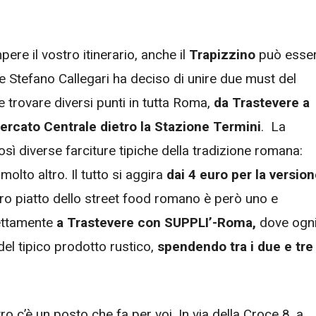
ere il vostro itinerario, anche il
Trapizzino
può esse
re Stefano Callegari ha deciso di unire due must del
te trovare diversi punti in tutta Roma,
da Trastevere a
ercato Centrale dietro la Stazione Termini
. La
sì diverse farciture tipiche della tradizione romana:
olto altro. Il tutto si aggira
dai 4 euro per la versio
vero piatto dello street food romano è però uno e
rettamente
a Trastevere con
SUPPLI’-Roma,
dove ogn
el tipico prodotto rustico,
spendendo tra i due e tre
tro c’è un posto che fa per voi. In via della Croce 8, a