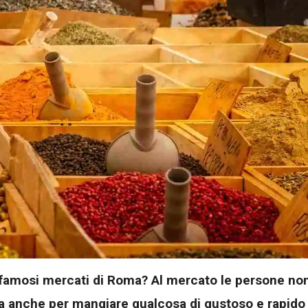
ù famosi mercati di Roma? Al mercato le persone no
a anche per mangiare qualcosa di gustoso e rapido