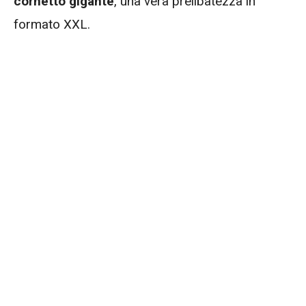
cornetto gigante
, una vera prelibatezza in
formato XXL.