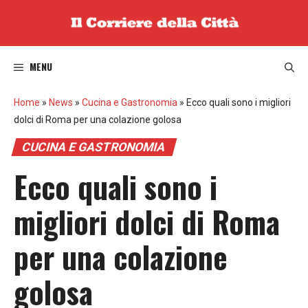
Vai
al
contenuto
MENU
Home
»
News
»
Cucina e Gastronomia
»
Ecco quali sono i migliori
dolci di Roma per una colazione golosa
CUCINA E GASTRONOMIA
Ecco quali sono i
migliori dolci di Roma
per una colazione
golosa