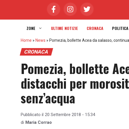
Vai
al
contenuto
ZONE
ULTIME NOTIZIE
CRONACA
POLITICA
Home
»
News
»
Pomezia, bollette Acea da salasso, continua
CRONACA
Pomezia, bollette Ace
distacchi per morosit
senz’acqua
Pubblicato il
20 Settembre 2018 - 15:34
di
Maria Corrao