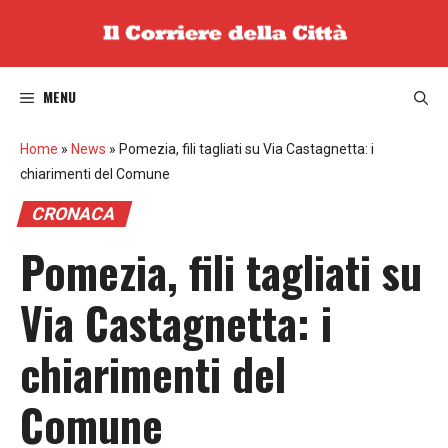
Vai
al
contenuto
MENU
Home
»
News
»
Pomezia, fili tagliati su Via Castagnetta: i
chiarimenti del Comune
CRONACA
Pomezia, fili tagliati su
Via Castagnetta: i
chiarimenti del
Comune