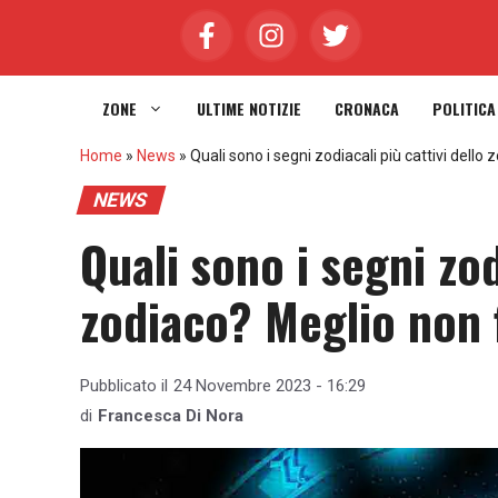
Vai
al
contenuto
ZONE
ULTIME NOTIZIE
CRONACA
POLITICA
Home
»
News
»
Quali sono i segni zodiacali più cattivi dello 
NEWS
Quali sono i segni zod
zodiaco? Meglio non f
Pubblicato il
24 Novembre 2023 - 16:29
di
Francesca Di Nora