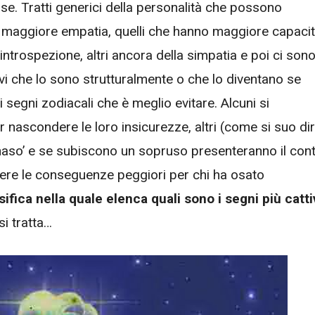
ise. Tratti generici della personalità che possono
a maggiore empatia, quelli che hanno maggiore capaci
l’introspezione, altri ancora della simpatia e poi ci son
ivi che lo sono strutturalmente o che lo diventano se
segni zodiacali che è meglio evitare. Alcuni si
nascondere le loro insicurezze, altri (come si suo di
 naso’ e se subiscono un sopruso presenteranno il con
re le conseguenze peggiori per chi ha osato
ifica nella quale elenca quali sono i segni più catti
si tratta…