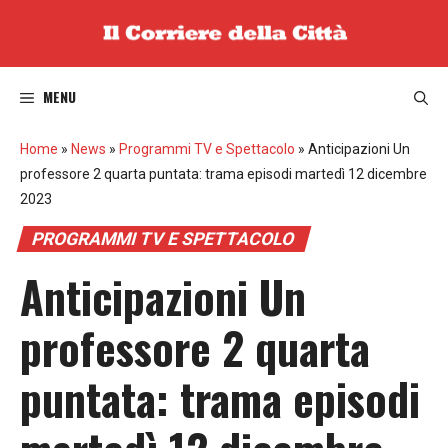
Vai
al
contenuto
MENU
Home
»
News
»
Programmi TV e Spettacolo
»
Anticipazioni Un
professore 2 quarta puntata: trama episodi martedì 12 dicembre
2023
PROGRAMMI TV E SPETTACOLO
Anticipazioni Un
professore 2 quarta
puntata: trama episodi