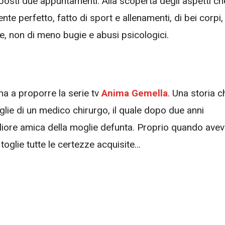
oposti due appuntamenti. Alla scoperta degli aspetti ch
perfetto, fatto di sport e allenamenti, di bei corpi, 
 e, non di meno bugie e abusi psicologici.
na a proporre la serie tv
Anima Gemella
. Una storia c
ie di un medico chirurgo, il quale dopo due anni
gliore amica della moglie defunta. Proprio quando ave
 toglie tutte le certezze acquisite…