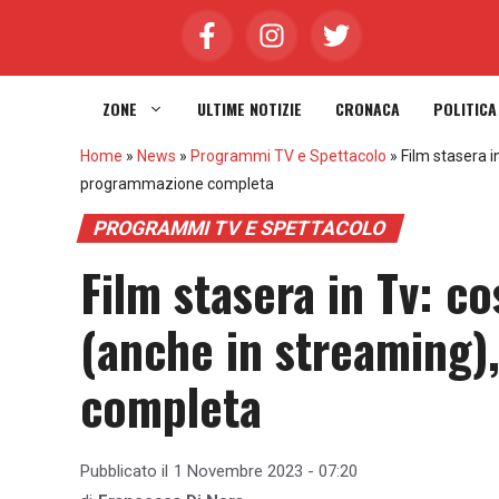
Vai
al
contenuto
ZONE
ULTIME NOTIZIE
CRONACA
POLITICA
Home
»
News
»
Programmi TV e Spettacolo
»
Film stasera 
programmazione completa
PROGRAMMI TV E SPETTACOLO
Film stasera in Tv: c
(anche in streaming)
completa
Pubblicato il
1 Novembre 2023 - 07:20