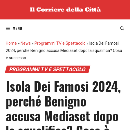
Vai
al
contenuto
MENU
Home
»
News
»
Programmi TV e Spettacolo
»
Isola Dei Famosi
2024, perché Benigno accusa Mediaset dopo la squalifica? Cosa
è successo
PROGRAMMI TV E SPETTACOLO
Isola Dei Famosi 2024,
perché Benigno
accusa Mediaset dopo