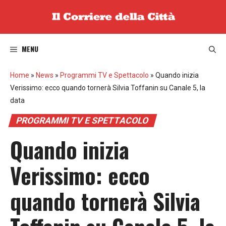
Vai
al
contenuto
MENU
Home
»
News
»
Programmi TV e Spettacolo
»
Quando inizia
Verissimo: ecco quando tornerà Silvia Toffanin su Canale 5, la
data
PROGRAMMI TV E SPETTACOLO
Quando inizia
Verissimo: ecco
quando tornerà Silvia