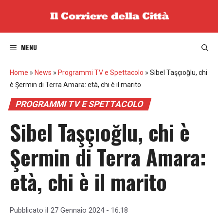
Vai
al
contenuto
MENU
Home
»
News
»
Programmi TV e Spettacolo
»
Sibel Taşçıoğlu, chi
è Şermin di Terra Amara: età, chi è il marito
PROGRAMMI TV E SPETTACOLO
Sibel Taşçıoğlu, chi è
Şermin di Terra Amara:
età, chi è il marito
Pubblicato il
27 Gennaio 2024 - 16:18