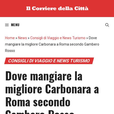
Vai
al
contenuto
MENU
Home
»
News
»
Consigli di Viaggio e News Turismo
»
Dove
mangiare la migliore Carbonara a Roma secondo Gambero
Rosso
CONSIGLI DI VIAGGIO E NEWS TURISMO
Dove mangiare la
migliore Carbonara a
Roma secondo