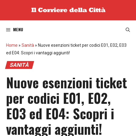
Vai
al
contenuto
MENU
Home
»
Sanità
»
Nuove esenzioni ticket per codici E01, E02, E03
ed E04: Scopri i vantaggi aggiunti!
SANITÀ
Nuove esenzioni ticket
per codici E01, E02,
E03 ed E04: Scopri i
vantaggi aggiunti!