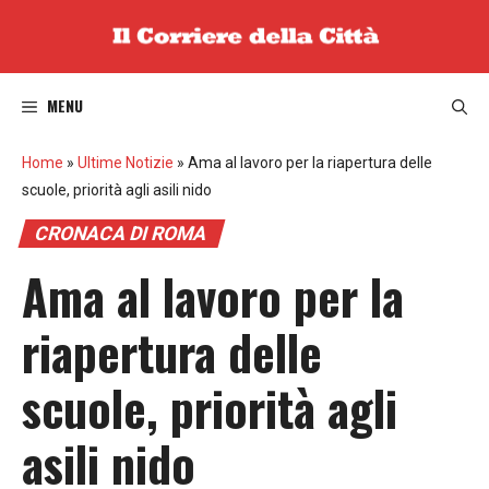
Vai
al
contenuto
MENU
Home
»
Ultime Notizie
»
Ama al lavoro per la riapertura delle
scuole, priorità agli asili nido
CRONACA DI ROMA
Ama al lavoro per la
riapertura delle
scuole, priorità agli
asili nido