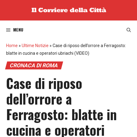
Vai
al
contenuto
MENU
Home
»
Ultime Notizie
»
Case di riposo dell’orrore a Ferragosto:
blatte in cucina e operatori ubriachi (VIDEO)
CRONACA DI ROMA
Case di riposo
dell’orrore a
Ferragosto: blatte in
cucina e operatori