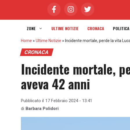
Vai
al
contenuto
ZONE
ULTIME NOTIZIE
CRONACA
POLITICA
Home
»
Ultime Notizie
»
Incidente mortale, perde la vita Luc
CRONACA
Incidente mortale, pe
aveva 42 anni
Pubblicato il
17 Febbraio 2024 - 13:41
di
Barbara Polidori