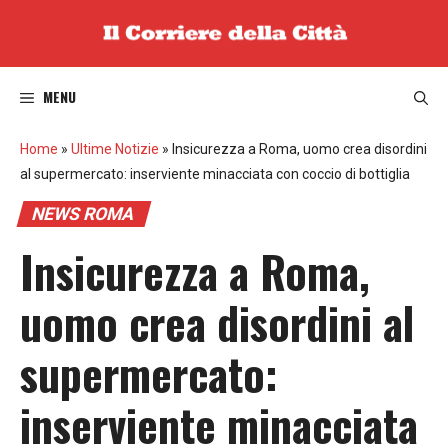
Vai
al
contenuto
MENU
Home
»
Ultime Notizie
»
Insicurezza a Roma, uomo crea disordini
al supermercato: inserviente minacciata con coccio di bottiglia
NEWS ROMA
Insicurezza a Roma,
uomo crea disordini al
supermercato:
inserviente minacciata