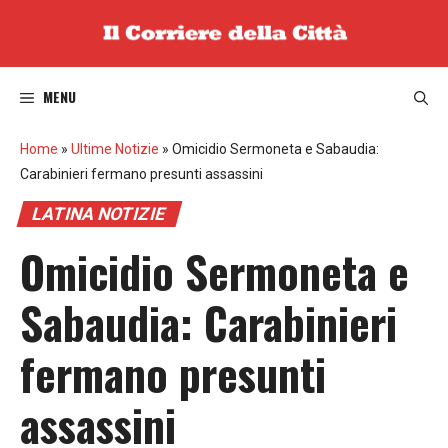
Vai
al
contenuto
MENU
Home
»
Ultime Notizie
»
Omicidio Sermoneta e Sabaudia:
Carabinieri fermano presunti assassini
LATINA NOTIZIE
Omicidio Sermoneta e
Sabaudia: Carabinieri
fermano presunti
assassini