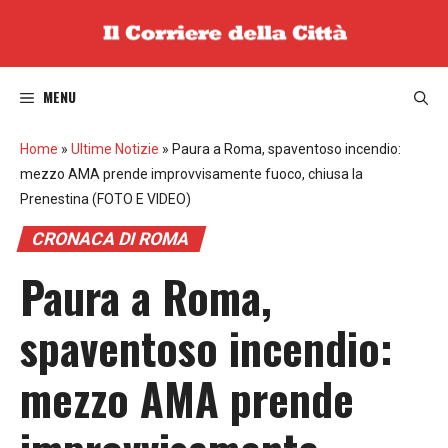
Vai
al
contenuto
MENU
Home
»
Ultime Notizie
»
Paura a Roma, spaventoso incendio:
mezzo AMA prende improvvisamente fuoco, chiusa la
Prenestina (FOTO E VIDEO)
CRONACA DI ROMA
Paura a Roma,
spaventoso incendio:
mezzo AMA prende