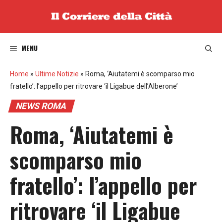
Vai
al
contenuto
MENU
Home
»
Ultime Notizie
»
Roma, ‘Aiutatemi è scomparso mio
fratello’: l’appello per ritrovare ‘il Ligabue dell’Alberone’
NEWS ROMA
Roma, ‘Aiutatemi è
scomparso mio
fratello’: l’appello per
ritrovare ‘il Ligabue