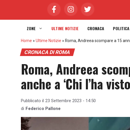
Vai
al
contenuto
ZONE
ULTIME NOTIZIE
CRONACA
POLITICA
Home
»
Ultime Notizie
»
Roma, Andreea scompare a 15 anni: l
CRONACA DI ROMA
Roma, Andreea scompa
anche a ‘Chi l’ha visto
Pubblicato il
23 Settembre 2023 - 14:50
di
Federico Pallone