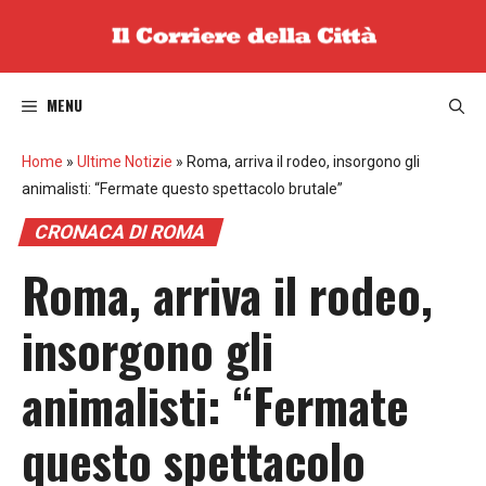
Vai
al
contenuto
MENU
Home
»
Ultime Notizie
»
Roma, arriva il rodeo, insorgono gli
animalisti: “Fermate questo spettacolo brutale”
CRONACA DI ROMA
Roma, arriva il rodeo,
insorgono gli
animalisti: “Fermate
questo spettacolo