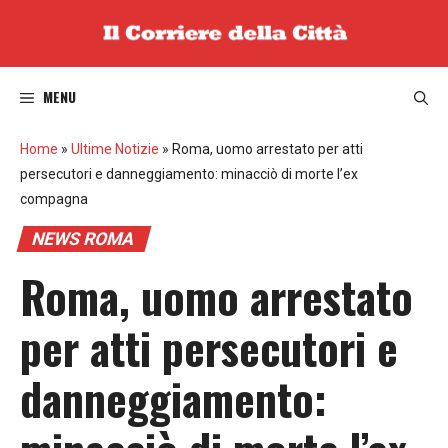
Vai
al
contenuto
MENU
Home
»
Ultime Notizie
»
Roma, uomo arrestato per atti
persecutori e danneggiamento: minacciò di morte l’ex
compagna
NEWS ROMA
Roma, uomo arrestato
per atti persecutori e
danneggiamento: