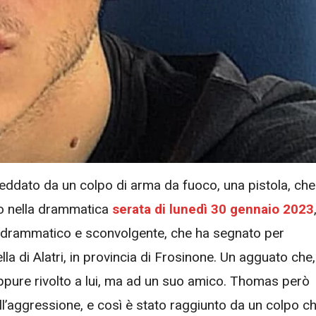
 freddato da un colpo di arma da fuoco, una pistola, che
to nella drammatica
serata di lunedì 30 gennaio 2023
tto drammatico e sconvolgente, che ha segnato per
a di Alatri, in provincia di Frosinone. Un agguato che,
eppure rivolto a lui, ma ad un suo amico. Thomas però
ell’aggressione, e così è stato raggiunto da un colpo c