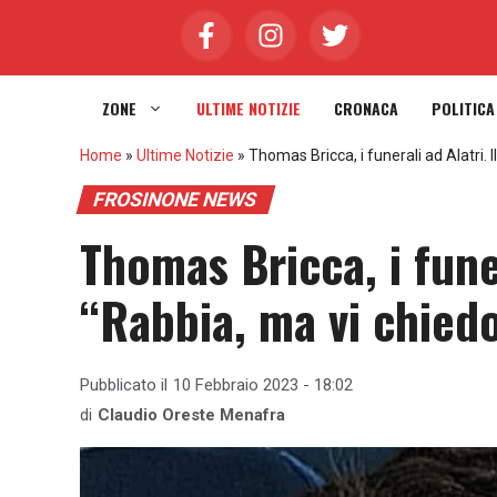
Vai
al
contenuto
ZONE
ULTIME NOTIZIE
CRONACA
POLITICA
Home
»
Ultime Notizie
»
Thomas Bricca, i funerali ad Alatri.
FROSINONE NEWS
Thomas Bricca, i funer
“Rabbia, ma vi chied
Pubblicato il
10 Febbraio 2023 - 18:02
di
Claudio Oreste Menafra