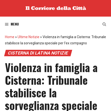
Vai
al
contenuto
MENU
Home
»
Ultime Notizie
»
Violenza in famiglia a Cisterna: Tribunale
stabilisce la sorveglianza speciale per l’ex compagno
CISTERNA DI LATINA NOTIZIE
Violenza in famiglia a
Cisterna: Tribunale
stabilisce la
sorveglianza speciale