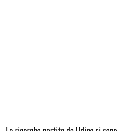
Le ricerche partite da Udine si sono