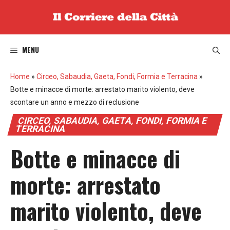
Vai
al
contenuto
MENU
Home
»
Circeo, Sabaudia, Gaeta, Fondi, Formia e Terracina
»
Botte e minacce di morte: arrestato marito violento, deve
scontare un anno e mezzo di reclusione
CIRCEO, SABAUDIA, GAETA, FONDI, FORMIA E
TERRACINA
Botte e minacce di
morte: arrestato
marito violento, deve