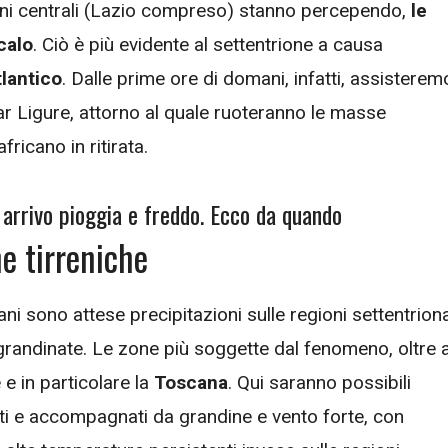
gioni centrali (Lazio compreso) stanno percependo,
le
calo
. Ciò è più evidente al settentrione a causa
lantico
. Dalle prime ore di domani, infatti, assisterem
ar Ligure, attorno al quale ruoteranno le masse
fricano in ritirata.
n arrivo pioggia e freddo. Ecco da quando
e tirreniche
ni sono attese precipitazioni sulle regioni settentriona
e grandinate. Le zone più soggette dal fenomeno, oltre a
 e in particolare la
Toscana
. Qui saranno possibili
ti e accompagnati da grandine e vento forte, con