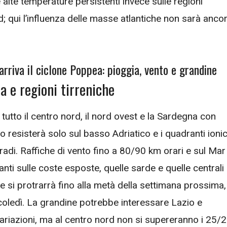
e alte temperature persistenti invece sulle regioni
d; qui l’influenza delle masse atlantiche non sarà anco
arriva il ciclone Poppea: pioggia, vento e grandine
na e regioni tirreniche
tutto il centro nord, il nord ovest e la Sardegna con
do resisterà solo sul basso Adriatico e i quadranti ionic
adi. Raffiche di vento fino a 80/90 km orari e sul Mar
nti sulle coste esposte, quelle sarde e quelle centrali
he si protrarrà fino alla metà della settimana prossima,
coledì. La grandine potrebbe interessare Lazio e
riazioni, ma al centro nord non si supereranno i 25/