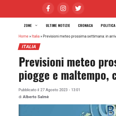
Vai
al
contenuto
ZONE
ULTIME NOTIZIE
CRONACA
POLITICA
Home
»
Italia
»
Previsioni meteo prossima settimana: in arr
ITALIA
Previsioni meteo pros
piogge e maltempo, c
Pubblicato il
27 Agosto 2023 - 13:01
di
Alberto Salmè