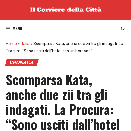
Vai
al
contenuto
MENU
Home
»
Italia
»
Scomparsa Kata, anche due zii tra gli indagati. La
Procura: “Sono usciti dall’hotel con un borsone”
CRONACA
Scomparsa Kata,
anche due zii tra gli
indagati. La Procura:
“Sono usciti dall’hotel