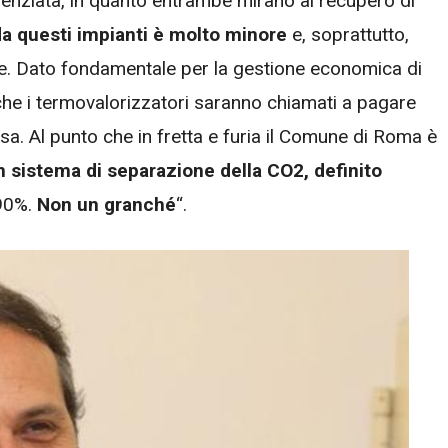
renziata, in quanto entrambe mirano al recupero di
da questi impianti è molto minore
e, soprattutto,
ile. Dato fondamentale per la gestione economica di
nche i termovalorizzatori saranno chiamati a pagare
a. Al punto che in fretta e furia il Comune di Roma è
un sistema di separazione della CO2, definito
 90%.
Non un granché
“.