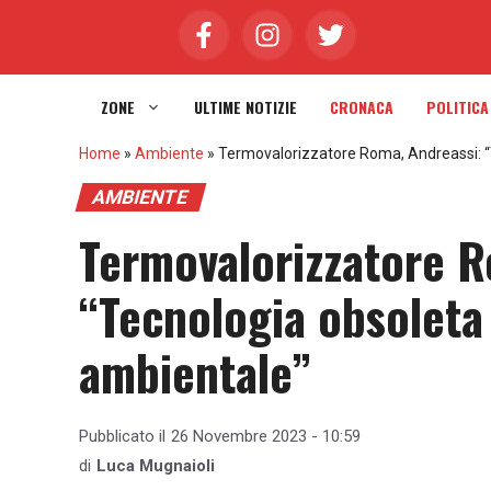
Vai
al
contenuto
ZONE
ULTIME NOTIZIE
CRONACA
POLITICA
Home
»
Ambiente
»
Termovalorizzatore Roma, Andreassi: “T
AMBIENTE
Termovalorizzatore R
“Tecnologia obsoleta 
ambientale”
Pubblicato il
26 Novembre 2023 - 10:59
di
Luca Mugnaioli