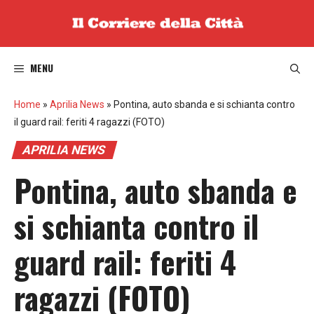
Vai
al
contenuto
MENU
Home
»
Aprilia News
»
Pontina, auto sbanda e si schianta contro
il guard rail: feriti 4 ragazzi (FOTO)
APRILIA NEWS
Pontina, auto sbanda e
si schianta contro il
guard rail: feriti 4
ragazzi (FOTO)