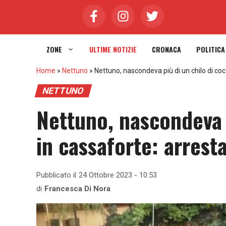
Vai
al
contenuto
ZONE
ULTIME NOTIZIE
CRONACA
POLITICA
Home
»
Nettuno
»
Nettuno, nascondeva più di un chilo di co
NETTUNO
Nettuno, nascondeva p
in cassaforte: arres
Pubblicato il
24 Ottobre 2023 - 10:53
di
Francesca Di Nora