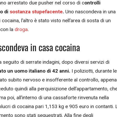
anno arrestato due pusher nel corso di c
ontrolli
o di
sostanza stupefacente
.
Uno nascondeva in una
cocaina, l’altro è stato visto nell’area di sosta di un
 con la
droga
.
scondeva in casa cocaina
seguito di serrate indagini, dopo diversi servizi di
ato un uomo italiano di 42 anni.
I poliziotti, durante le
rato subito nervoso e insofferente al controllo, appena
oceduto quindi alla perquisizione dell’appartamento, ch
 poi, all’interno di una cassaforte rinvenuta nella
olucri di cocaina pari 1,153 kg e 905 euro in contanti. 
amento sono stati sequestrati. Alla fine degli