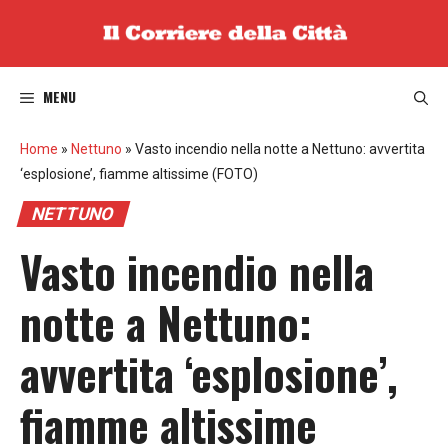
Vai
al
contenuto
MENU
Home
»
Nettuno
»
Vasto incendio nella notte a Nettuno: avvertita
‘esplosione’, fiamme altissime (FOTO)
NETTUNO
Vasto incendio nella
notte a Nettuno:
avvertita ‘esplosione’,
fiamme altissime