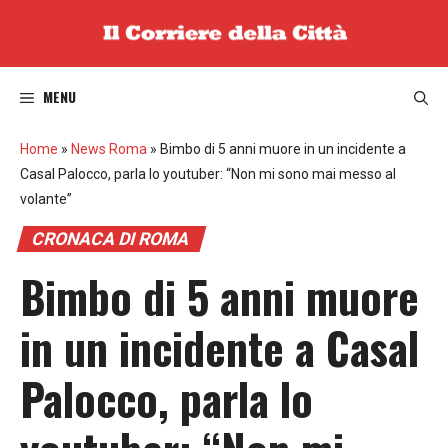
Vai
al
contenuto
MENU
Home
»
News Roma
»
Bimbo di 5 anni muore in un incidente a
Casal Palocco, parla lo youtuber: “Non mi sono mai messo al
volante”
CRONACA DI ROMA
Bimbo di 5 anni muore
in un incidente a Casal
Palocco, parla lo