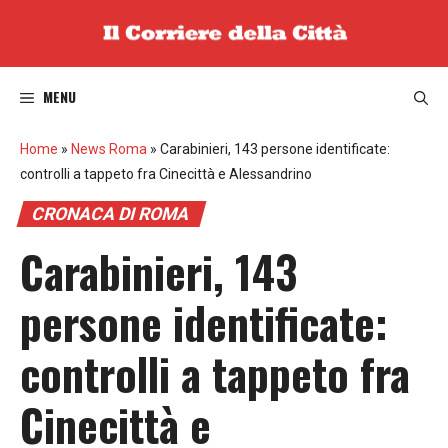
Vai
al
contenuto
MENU
Home
»
News Roma
»
Carabinieri, 143 persone identificate:
controlli a tappeto fra Cinecittà e Alessandrino
CRONACA DI ROMA
Carabinieri, 143
persone identificate:
controlli a tappeto fra
Cinecittà e