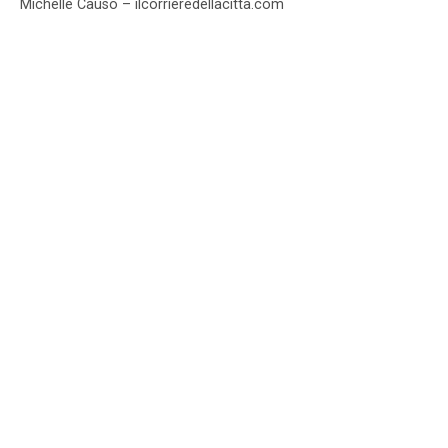
Michelle Causo – ilcorrieredellacitta.com