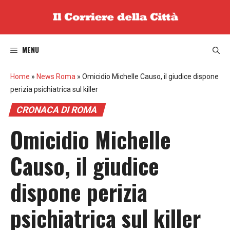
Vai
al
contenuto
MENU
Home
»
News Roma
»
Omicidio Michelle Causo, il giudice dispone
perizia psichiatrica sul killer
CRONACA DI ROMA
Omicidio Michelle
Causo, il giudice
dispone perizia
psichiatrica sul killer