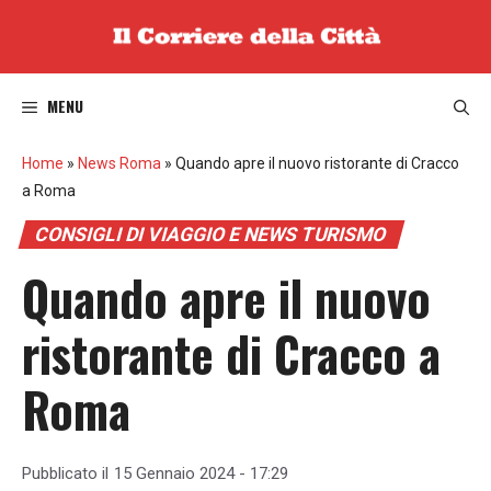
Vai
al
contenuto
MENU
Home
»
News Roma
»
Quando apre il nuovo ristorante di Cracco
a Roma
CONSIGLI DI VIAGGIO E NEWS TURISMO
Quando apre il nuovo
ristorante di Cracco a
Roma
Pubblicato il
15 Gennaio 2024 - 17:29