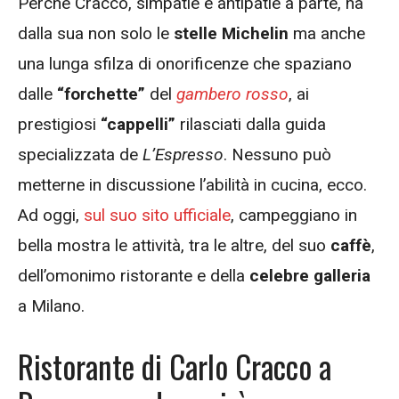
Perché Cracco, simpatie e antipatie a parte, ha
dalla sua non solo le
stelle Michelin
ma anche
una lunga sfilza di onorificenze che spaziano
dalle
“forchette”
del
gambero rosso
, ai
prestigiosi
“cappelli”
rilasciati dalla guida
specializzata de
L’Espresso
. Nessuno può
metterne in discussione l’abilità in cucina, ecco.
Ad oggi,
sul suo sito ufficiale
, campeggiano in
bella mostra le attività, tra le altre, del suo
caffè
,
dell’omonimo ristorante e della
celebre galleria
a Milano.
Ristorante di Carlo Cracco a