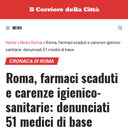
Vai
al
contenuto
MENU
Home
»
News Roma
»
Roma, farmaci scaduti e carenze igienico-
sanitarie: denunciati 51 medici di base
CRONACA DI ROMA
Roma, farmaci scaduti
e carenze igienico-
sanitarie: denunciati
51 medici di base