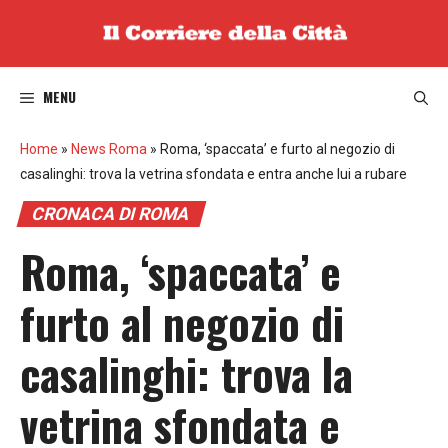
Vai
al
contenuto
MENU
Home
»
News Roma
»
Roma, ‘spaccata’ e furto al negozio di
casalinghi: trova la vetrina sfondata e entra anche lui a rubare
CRONACA DI ROMA
Roma, ‘spaccata’ e
furto al negozio di
casalinghi: trova la
vetrina sfondata e