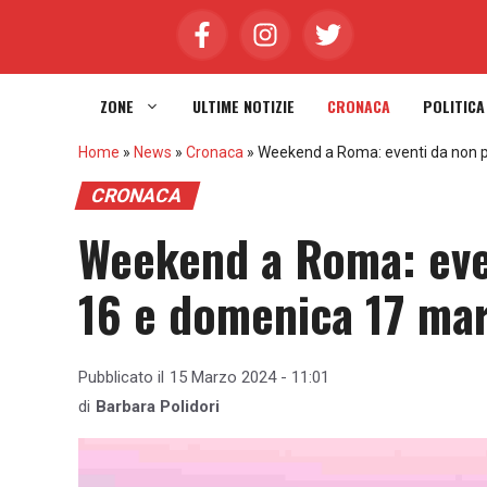
Vai
al
contenuto
ZONE
ULTIME NOTIZIE
CRONACA
POLITICA
Home
»
News
»
Cronaca
»
Weekend a Roma: eventi da non 
CRONACA
Weekend a Roma: eve
16 e domenica 17 ma
Pubblicato il
15 Marzo 2024 - 11:01
di
Barbara Polidori