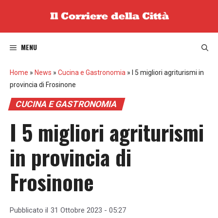
Vai
al
contenuto
MENU
Home
»
News
»
Cucina e Gastronomia
»
I 5 migliori agriturismi in
provincia di Frosinone
CUCINA E GASTRONOMIA
I 5 migliori agriturismi
in provincia di
Frosinone
Pubblicato il
31 Ottobre 2023 - 05:27